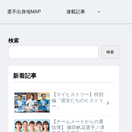
選手出身地MAP
連載記事
検索
検索
新着記事
【マイヒストリー】特別
編「彼女たちのヒストリ
ー」
【チームメートからの通
信簿】 篠田帆花選手／津