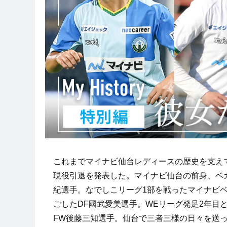
これまでマイナビ仙台レディースの歴史を支えてき
現役引退を発表した。マイナビ仙台の前身、ベ
紀選手。なでしこリーグ1部を戦ったマイナビベ
ごしたDF國武愛美選手。WEリーグ発足2年目と
FW後藤三知選手。仙台で三者三様の日々を送