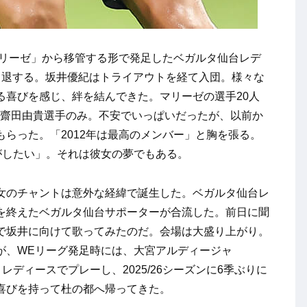
マリーゼ」から移管する形で発足したベガルタ仙台レデ
引退する。坂井優紀はトライアウトを経て入団。様々な
る喜びを感じ、絆を結んできた。マリーゼの選手20人
K齋田由貴選手のみ。不安でいっぱいだったが、以前か
らった。「2012年は最高のメンバー」と胸を張る。
がしたい」。それは彼女の夢でもある。
女のチャントは意外な経緯で誕生した。ベガルタ仙台レ
を終えたベガルタ仙台サポーターが合流した。前日に聞
で坂井に向けて歌ってみたのだ。会場は大盛り上がり。
が、WEリーグ発足時には、大宮アルディージャ
レディースでプレーし、2025/26シーズンに6季ぶりに
喜びを持って杜の都へ帰ってきた。