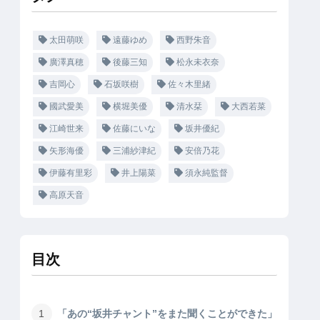
太田萌咲
遠藤ゆめ
西野朱音
廣澤真穂
後藤三知
松永未衣奈
吉岡心
石坂咲樹
佐々木里緒
國武愛美
横堀美優
清水栞
大西若菜
江崎世来
佐藤にいな
坂井優紀
矢形海優
三浦紗津紀
安倍乃花
伊藤有里彩
井上陽菜
須永純監督
高原天音
目次
「あの“坂井チャント”をまた聞くことができた」