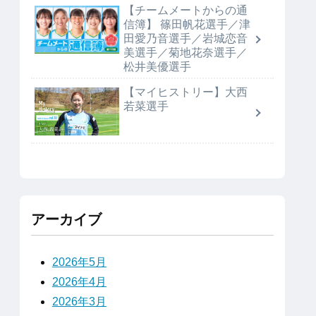
【チームメートからの通
信簿】 篠田帆花選手／津
田愛乃音選手／岩城恋音
美選手／菊地花奈選手／
松井美優選手
【マイヒストリー】大西
若菜選手
アーカイブ
2026年5月
2026年4月
2026年3月