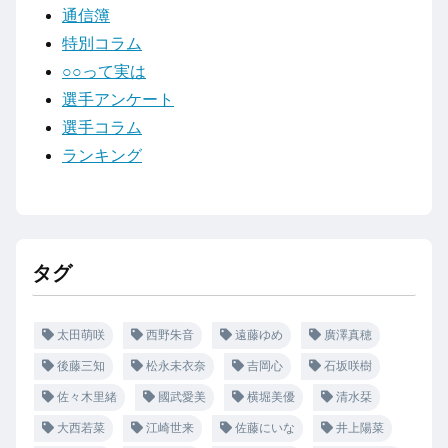
通信簿
特別コラム
○○って実は
選手アンケート
選手コラム
ランキング
タグ
太田萌咲
西野朱音
遠藤ゆめ
廣澤真穂
後藤三知
松永未衣奈
吉岡心
石坂咲樹
佐々木里緒
國武愛美
横堀美優
清水栞
大西若菜
江崎世来
佐藤にいな
井上陽菜