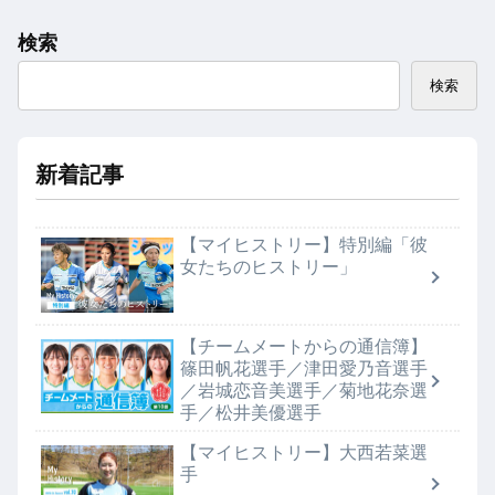
検索
検索
新着記事
【マイヒストリー】特別編「彼
女たちのヒストリー」
【チームメートからの通信簿】
篠田帆花選手／津田愛乃音選手
／岩城恋音美選手／菊地花奈選
手／松井美優選手
【マイヒストリー】大西若菜選
手