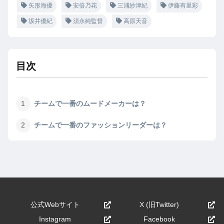
矢形海優
安倍乃花
三浦紗津紀
伊藤有里彩
坂井優紀
須永純監督
高原天音
目次
チームで一番のムードメーカーは？
チームで一番のファッションリーダーは？
公式Webサイト
X (旧Twitter)
Instagram
Facebook