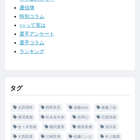
通信簿
特別コラム
○○って実は
選手アンケート
選手コラム
ランキング
タグ
太田萌咲
西野朱音
遠藤ゆめ
後藤三知
廣澤真穂
松永未衣奈
吉岡心
石坂咲樹
佐々木里緒
國武愛美
横堀美優
清水栞
大西若菜
江崎世来
佐藤にいな
井上陽菜