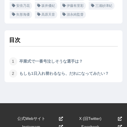
安倍乃花
坂井優紀
伊藤有里彩
三浦紗津紀
矢形海優
高原天音
須永純監督
目次
卒業式で一番号泣しそうな選手は？
もしも1日入れ替わるなら、だれになってみたい？
公式Webサイト
X (旧Twitter)
Instagram
Facebook