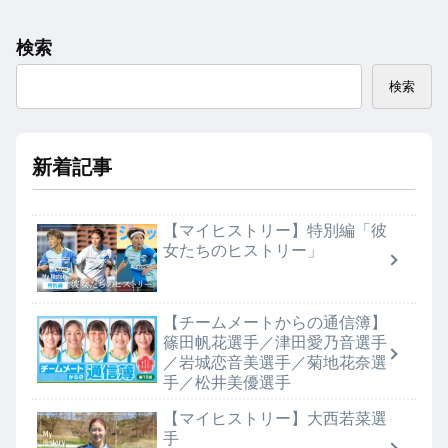
検索
検索
新着記事
【マイヒストリー】特別編「彼
女たちのヒストリー」
【チームメートからの通信簿】
篠田帆花選手／津田愛乃音選手
／岩城恋音美選手／菊地花奈選
手／松井美優選手
【マイヒストリー】大西若菜選
手