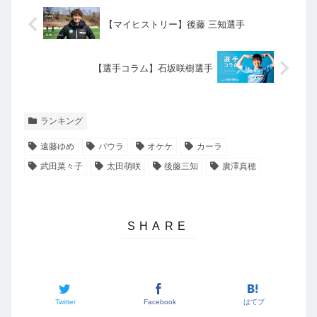
【マイヒストリー】後藤 三知選手
【選手コラム】石坂咲樹選手
ランキング
遠藤ゆめ
パウラ
オケケ
カーラ
武田菜々子
太田萌咲
後藤三知
廣澤真穂
Twitter
Facebook
はてブ