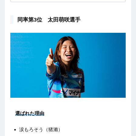
同率第3位 太田萌咲選手
選ばれた理由
涙もろそう（猪瀨）