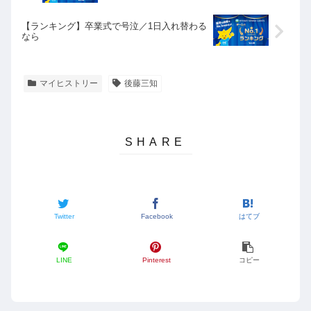
【ランキング】卒業式で号泣／1日入れ替わる
なら
マイヒストリー
後藤三知
Twitter
Facebook
はてブ
LINE
Pinterest
コピー