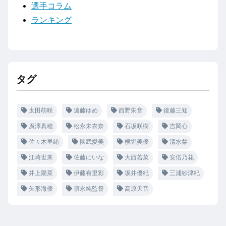
選手コラム
ランキング
タグ
太田萌咲
遠藤ゆめ
西野朱音
後藤三知
廣澤真穂
松永未衣奈
石坂咲樹
吉岡心
佐々木里緒
國武愛美
横堀美優
清水栞
江崎世来
佐藤にいな
大西若菜
安倍乃花
井上陽菜
伊藤有里彩
坂井優紀
三浦紗津紀
矢形海優
須永純監督
高原天音