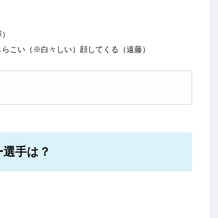
澤）
しらこい（※白々しい）顔してくる（遠藤）
ー選手は？