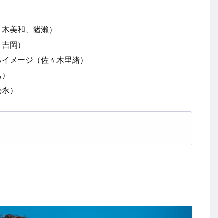
々木美和、猪瀨）
、吉岡）
るイメージ（佐々木里緒）
島）
松永）