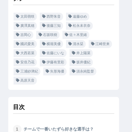
太田萌咲
西野朱音
遠藤ゆめ
廣澤真穂
後藤三知
松永未衣奈
吉岡心
石坂咲樹
佐々木里緒
國武愛美
横堀美優
清水栞
江崎世来
大西若菜
佐藤にいな
井上陽菜
安倍乃花
伊藤有里彩
坂井優紀
三浦紗津紀
矢形海優
須永純監督
高原天音
目次
チームで一番いたずら好きな選手は？