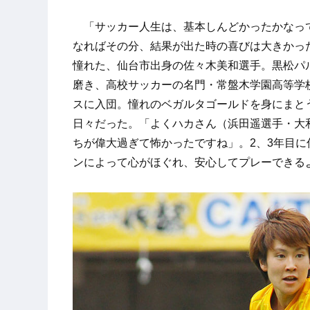
「サッカー人生は、基本しんどかったかなっ
なればその分、結果が出た時の喜びは大きかっ
憧れた、仙台市出身の佐々木美和選手。黒松パル
磨き、高校サッカーの名門・常盤木学園高等学
スに入団。憧れのベガルタゴールドを身にまと
日々だった。「よくハカさん（浜田遥選手・大
ちが偉大過ぎて怖かったですね」。2、3年目
ンによって心がほぐれ、安心してプレーできる