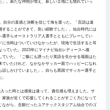
た」。新たな仲間が増え、新しい土地にも慣れていっ
へ。自分の直感と決断を信じて海を渡った。「言語は違
感することができて、良い経験でした」。仙台時代には
―選手らオーストラリア人選手とともにプレーしてい
ドに当時はついていけなかったが、現地で生活すると耳
っていた。2023年にマイナビ仙台レディースへ復
していた。「ご飯にも誘ったり英語を生かせる場面はた
来ていたけれど、なかなかサッカー面でハッピーになれ
ら話しかけていました」。自らも異国でサッカー選手と
た。
入った時とは感覚は違って、責任感も増えました。サ
。家族が近くで応援してくれることがすごく力になって
じながら、念願だったユアテックスタジアム仙台でのゴ