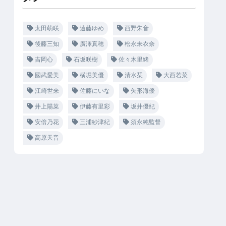
太田萌咲
遠藤ゆめ
西野朱音
後藤三知
廣澤真穂
松永未衣奈
吉岡心
石坂咲樹
佐々木里緒
國武愛美
横堀美優
清水栞
大西若菜
江崎世来
佐藤にいな
矢形海優
井上陽菜
伊藤有里彩
坂井優紀
安倍乃花
三浦紗津紀
須永純監督
高原天音