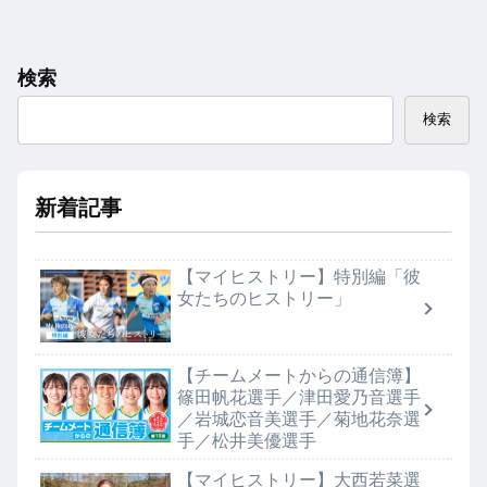
検索
検索
新着記事
【マイヒストリー】特別編「彼
女たちのヒストリー」
【チームメートからの通信簿】
篠田帆花選手／津田愛乃音選手
／岩城恋音美選手／菊地花奈選
手／松井美優選手
【マイヒストリー】大西若菜選