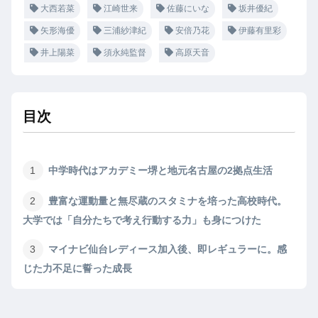
大西若菜
江崎世来
佐藤にいな
坂井優紀
矢形海優
三浦紗津紀
安倍乃花
伊藤有里彩
井上陽菜
須永純監督
高原天音
目次
中学時代はアカデミー堺と地元名古屋の2拠点生活
豊富な運動量と無尽蔵のスタミナを培った高校時代。
大学では「自分たちで考え行動する力」も身につけた
マイナビ仙台レディース加入後、即レギュラーに。感
じた力不足に誓った成長