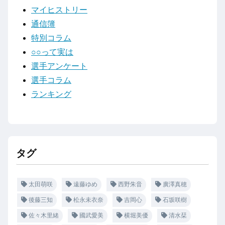
マイヒストリー
通信簿
特別コラム
○○って実は
選手アンケート
選手コラム
ランキング
タグ
太田萌咲
遠藤ゆめ
西野朱音
廣澤真穂
後藤三知
松永未衣奈
吉岡心
石坂咲樹
佐々木里緒
國武愛美
横堀美優
清水栞