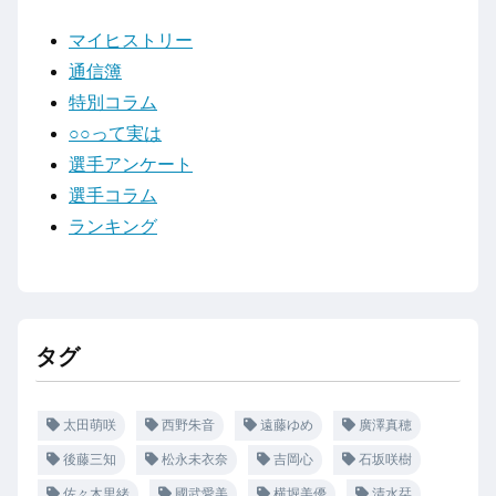
マイヒストリー
通信簿
特別コラム
○○って実は
選手アンケート
選手コラム
ランキング
タグ
太田萌咲
西野朱音
遠藤ゆめ
廣澤真穂
後藤三知
松永未衣奈
吉岡心
石坂咲樹
佐々木里緒
國武愛美
横堀美優
清水栞