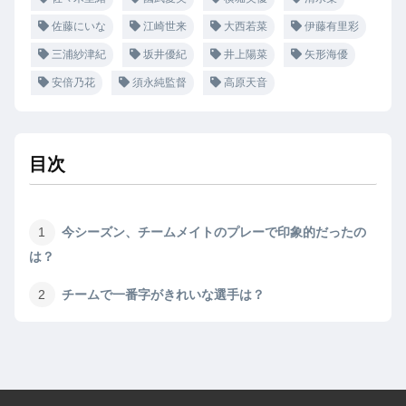
佐藤にいな
江崎世来
大西若菜
伊藤有里彩
三浦紗津紀
坂井優紀
井上陽菜
矢形海優
安倍乃花
須永純監督
高原天音
目次
今シーズン、チームメイトのプレーで印象的だったの
は？
チームで一番字がきれいな選手は？