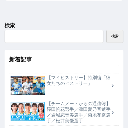
検索
検索
新着記事
【マイヒストリー】特別編「彼
女たちのヒストリー」
【チームメートからの通信簿】
篠田帆花選手／津田愛乃音選手
／岩城恋音美選手／菊地花奈選
手／松井美優選手