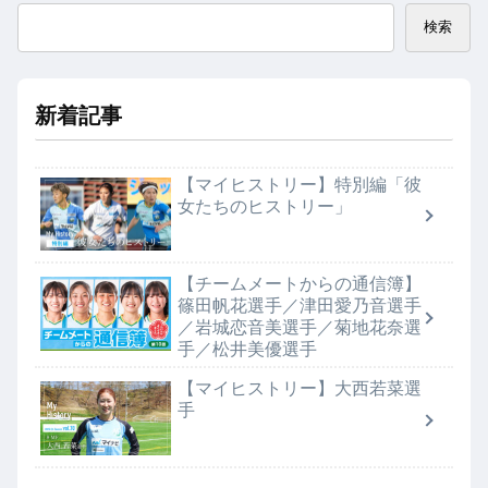
検索
新着記事
【マイヒストリー】特別編「彼
女たちのヒストリー」
【チームメートからの通信簿】
篠田帆花選手／津田愛乃音選手
／岩城恋音美選手／菊地花奈選
手／松井美優選手
【マイヒストリー】大西若菜選
手