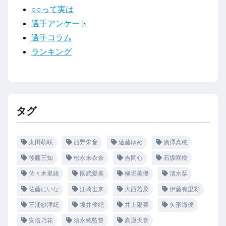
○○って実は
選手アンケート
選手コラム
ランキング
タグ
太田萌咲
西野朱音
遠藤ゆめ
廣澤真穂
後藤三知
松永未衣奈
吉岡心
石坂咲樹
佐々木里緒
國武愛美
横堀美優
清水栞
佐藤にいな
江崎世来
大西若菜
伊藤有里彩
三浦紗津紀
坂井優紀
井上陽菜
矢形海優
安倍乃花
須永純監督
高原天音